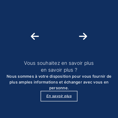
Berlin, axé sur la durabilité et le confort
déve
moderne.
mode
env. 16 000 m² de SBP
env.
Vous souhaitez en savoir plus
en savoir plus ?
Nous sommes à votre disposition pour vous fournir de
plus amples informations et échanger avec vous en
personne.
En savoir plus